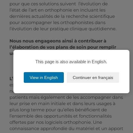
pour que ces solutions suivent l’évolution de
l’état de l’art en orthophonie en incluant les
dernières actualités de la recherche scientifique
pour accompagner les orthophonistes dans
l’évolution de leur pratique clinique quotidienne.
Nous nous engageons ainsi à contribuer à
l’élaboration de vos plans de soin pour remplir
un objectif commun, celui de mieux soigner.
This page is also available in English.
View in English
Continuer en français
L’objectif de nos nouvelles offres Happyneuron
est d’équiper les orthophonistes des outils
nécessaires pour évaluer et rééduquer leurs
patients mais également de les accompagner dans
leur prise en main initiale et dans leurs usages à
plus long terme pour qu’elles bénéficient de
l’ensemble des opportunités et fonctionnalités
offertes par nos logiciels orthophonie. Une
connaissance approfondie du matériel et un apport