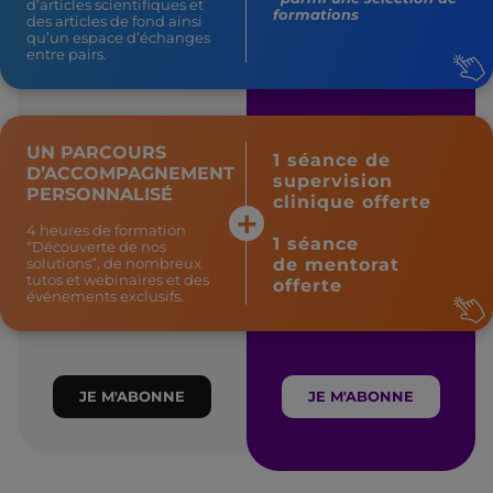
d’articles scientifiques et
formations
des articles de fond ainsi
qu’un espace d’échanges
entre pairs.
UN PARCOURS
1 séance de
D’ACCOMPAGNEMENT
supervision
PERSONNALISÉ
clinique offerte
4 heures de formation
1 séance
“Découverte de nos
de mentorat
solutions”, de nombreux
tutos et webinaires et des
offerte
événements exclusifs.
JE M'ABONNE
JE M'ABONNE