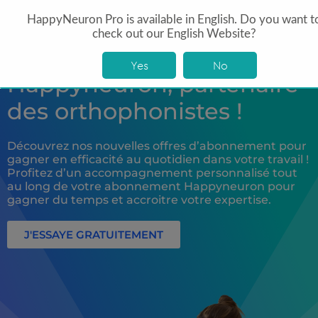
HappyNeuron Pro is available in English. Do you want t
check out our English Website?
Yes
No
Happyneuron, partenaire
des orthophonistes !
Découvrez nos nouvelles offres d’abonnement pour
gagner en efficacité au quotidien dans votre travail !
Profitez d’un accompagnement personnalisé tout
au long de votre abonnement Happyneuron pour
gagner du temps et accroitre votre expertise.
J'ESSAYE GRATUITEMENT