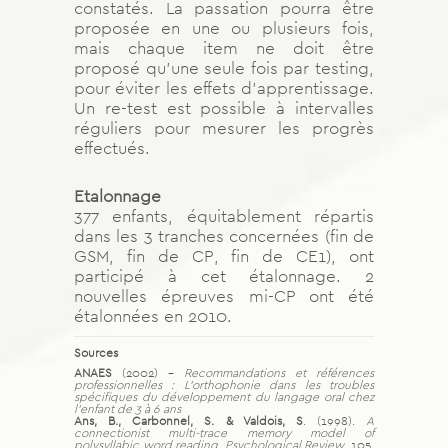
constatés. La passation pourra être
proposée en une ou plusieurs fois,
mais chaque item ne doit être
proposé qu’une seule fois par testing,
pour éviter les effets d’apprentissage.
Un re-test est possible à intervalles
réguliers pour mesurer les progrès
effectués.
Etalonnage
377 enfants, équitablement répartis
dans les 3 tranches concernées (fin de
GSM, fin de CP, fin de CE1), ont
participé à cet étalonnage. 2
nouvelles épreuves mi-CP ont été
étalonnées en 2010.
Sources
ANAES
(2002) –
Recommandations et références
professionnelles : L’orthophonie dans les troubles
spécifiques du développement du langage oral chez
l’enfant de 3 à 6 ans
Ans, B., Carbonnel, S. & Valdois, S
. (1998).
A
connectionist multi-trace memory model of
polysyllabic word reading. Psychological Review
, 105,