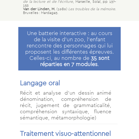
de la lecture et de l’écriture
, Marseille, Solal, pp 137-
153
Van der Linden, M.
(1989)
Les troubles de la mémoire
.
Bruxelles : Mardaga3.
Une batterie interactive : au cours
de la visite d’un zoo, l’enfant
rencontre des personnages qui lui
proposent les différentes épreuves.
Celles-ci, au nombre de
35 sont
réparties en 7 modules
.
Langage oral
Récit et analyse d’un dessin animé
dénomination, compréhension de
récit, jugement de grammaticalité,
compréhension syntaxique, fluence
sémantique, métamorphologie)
Traitement visuo-attentionnel