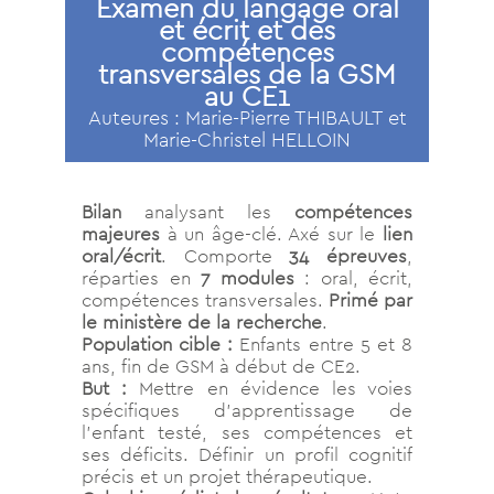
Examen du langage oral
et écrit et des
compétences
transversales de la GSM
au CE1
Auteures : Marie-Pierre THIBAULT et
Marie-Christel HELLOIN
Bilan
analysant les
compétences
majeures
à un âge-clé. Axé sur le
lien
oral/écrit
. Comporte
34 épreuves
,
réparties en
7 modules
: oral, écrit,
compétences transversales.
Primé par
le ministère de la recherche
.
Population cible :
Enfants entre 5 et 8
ans, fin de GSM à début de CE2.
But :
Mettre en évidence les voies
spécifiques d’apprentissage de
l’enfant testé, ses compétences et
ses déficits. Définir un profil cognitif
précis et un projet thérapeutique.