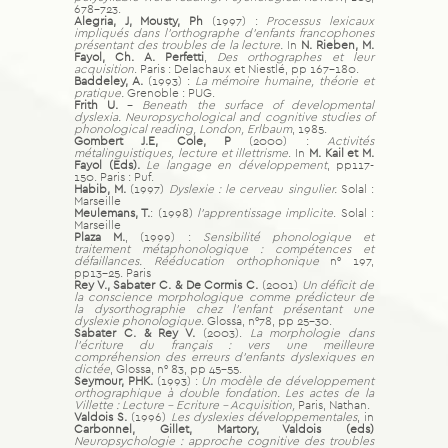
678-723.
Alegria, J, Mousty, Ph
(1997) :
Processus lexicaux
impliqués dans l’orthographe d’enfants francophones
présentant des troubles de la lecture.
In
N. Rieben, M.
Fayol, Ch. A. Perfetti
,
Des orthographes et leur
acquisition
. Paris : Delachaux et Niestlé, pp 167-180.
Baddeley, A.
(1993) :
La mémoire humaine, théorie et
pratique.
Grenoble : PUG.
Frith U.
–
Beneath the surface of developmental
dyslexia. Neuropsychological and cognitive studies of
phonological reading, London, Erlbaum
, 1985.
Gombert J.E, Cole, P
(2000) :
Activités
métalinguistiques, lecture et illettrisme
. In
M. Kail et M.
Fayol (Eds).
Le langage en développement
, pp117-
150. Paris : Puf.
Habib, M.
(1997)
Dyslexie : le cerveau singulier.
Solal :
Marseille
Meulemans, T.
: (1998)
l’apprentissage implicite
. Solal :
Marseille
Plaza M.
, (1999) :
Sensibilité phonologique et
traitement métaphonologique : compétences et
défaillances. Rééducation orthophonique
n° 197,
pp13-25. Paris
Rey V., Sabater C. & De Cormis C.
(2001)
Un déficit de
la conscience morphologique comme prédicteur de
la dysorthographie chez l’enfant présentant une
dyslexie phonologique
. Glossa, n°78, pp 25-30.
Sabater C. & Rey V.
(2003).
La morphologie dans
l’écriture du français : vers une meilleure
compréhension des erreurs d’enfants dyslexiques en
dictée
, Glossa, n° 83, pp 45-55.
Seymour, PHK.
(1993) :
Un modèle de développement
orthographique à double fondation. Les actes de la
Villette : Lecture – Ecriture – Acquisition,
Paris, Nathan.
Valdois S.
(1996)
Les dyslexies développementales
, in
Carbonnel, Gillet, Martory, Valdois (eds)
Neuropsychologie : approche cognitive des troubles