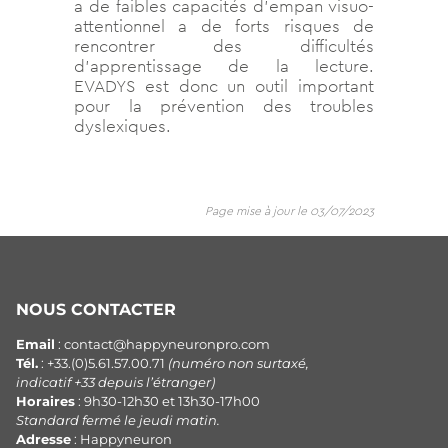
a de faibles capacités d’empan visuo-
attentionnel a de forts risques de
rencontrer des difficultés
d’apprentissage de la lecture.
EVADYS est donc un outil important
pour la prévention des troubles
dyslexiques.
Page mise à jour le 03/07/2023
NOUS CONTACTER
Email
: contact@happyneuronpro.com
Tél.
: +33.(0)5.61.57.00.71
(numéro non surtaxé,
indicatif +33 depuis l’étranger)
Horaires
: 9h30-12h30 et 13h30-17h00
Standard fermé le jeudi matin.
Adresse
: Happyneuron