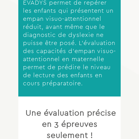
EVADYS permet de repérer
les enfants qui présentent un
empan visuo-attentionnel
réduit, avant même que le
diagnostic de dyslexie ne
puisse être posé. L’évaluation
des capacités d’empan visuo-
attentionnel en maternelle
permet de prédire le niveau
de lecture des enfants en
cours préparatoire.
Une évaluation précise
en 3 épreuves
seulement !