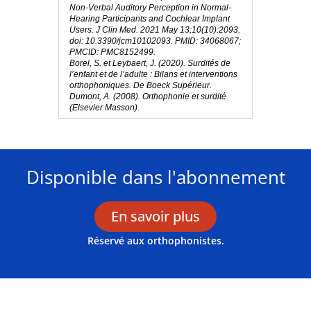
Non-Verbal Auditory Perception in Normal-
Hearing Participants and Cochlear Implant 
Users. J Clin Med. 2021 May 13;10(10):2093. 
doi: 10.3390/jcm10102093. PMID: 34068067; 
PMCID: PMC8152499.
Borel, S. et Leybaert, J. (2020). Surdités de 
l’enfant et de l’adulte : Bilans et interventions 
orthophoniques. De Boeck Supérieur.
Dumont, A. (2008). Orthophonie et surdité 
(Elsevier Masson).
Disponible dans l'abonnement
En savoir plus
Réservé aux orthophonistes.