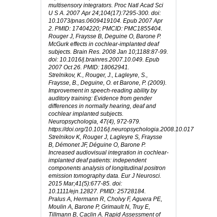
multisensory integrators. Proc Natl Acad Sci 
U S A. 2007 Apr 24;104(17):7295-300. doi: 
10.1073/pnas.0609419104. Epub 2007 Apr 
2. PMID: 17404220; PMCID: PMC1855404.
Rouger J, Fraysse B, Deguine O, Barone P. 
McGurk effects in cochlear-implanted deaf 
subjects. Brain Res. 2008 Jan 10;1188:87-99. 
doi: 10.1016/j.brainres.2007.10.049. Epub 
2007 Oct 26. PMID: 18062941.
Strelnikov, K., Rouger, J., Lagleyre, S., 
Fraysse, B., Deguine, O. et Barone, P. (2009). 
Improvement in speech-reading ability by 
auditory training: Evidence from gender
differences in normally hearing, deaf and 
cochlear implanted subjects. 
Neuropsychologia, 
47(4), 972-979. 
https://doi.org/10.1016/j.neuropsychologia.2008.10.017
Strelnikov K, Rouger J, Lagleyre S, Fraysse 
B, Démonet JF, Déguine O, Barone P. 
Increased audiovisual integration in cochlear-
implanted deaf patients: independent 
components analysis of longitudinal positron 
emission tomography data. Eur J Neurosci. 
2015 Mar;41(5):677-85. doi: 
10.1111/ejn.12827. PMID: 25728184.
Pralus A, Hermann R, Cholvy F, Aguera PE, 
Moulin A, Barone P, Grimault N, Truy E, 
Tillmann B, Caclin A. Rapid Assessment of 