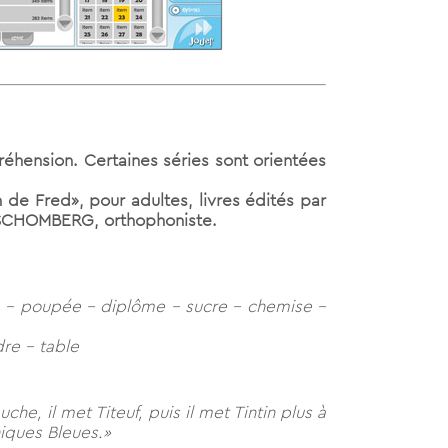
réhension. Certaines séries sont orientées
de Fred», pour adultes, livres édités par
 SCHOMBERG, orthophoniste.
a – poupée – diplôme – sucre – chemise –
dre – table
e, il met Titeuf, puis il met Tintin plus à
uniques Bleues.»