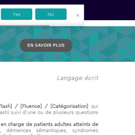
Boutique
Se connecter
Yes
No
EN SAVOIR PLUS
Langage écrit
ash] / [Fluence] / [Catégorisation]
qui
ash) suivi d’une ou de plusieurs questions
s en charge de patients adultes atteints de
r, démences sémantiques, syndromes