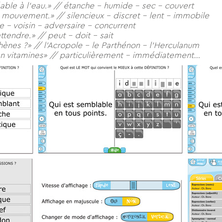
éable à l’eau.» // étanche – humide – sec – couvert
un mouvement.» // silencieux – discret – lent – immobile
– voisin – adversaire – concurrent
ttendre.» // peut – doit – sait
hènes ?» // l’Acropole – le Parthénon – l’Herculanum
 en vitamines» // particulièrement – immédiatement…