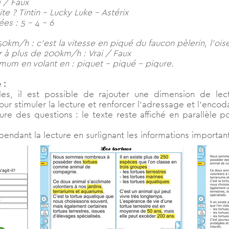
i / Faux
te ? Tintin – Lucky Luke – Astérix
es : 5 – 4 – 6
50km/h : c’est la vitesse en piqué du faucon pèlerin, l’oi
r à plus de 200km/h : Vrai / Faux
imum en volant en : piquet – piqué – piqure.
 :
es, il est possible de rajouter une dimension de lect
our stimuler la lecture et renforcer l’adressage et l’enco
cture des questions : le texte reste affiché en parallèle
 pendant la lecture en surlignant les informations importan