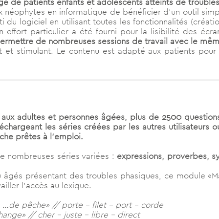
rge de patients enfants et adolescents atteints de trouble
x néophytes en informatique de bénéficier d’un outil simpl
i du logiciel en utilisant toutes les fonctionnalités (créati
effort particulier a été fourni pour la lisibilité des éc
 permettre de nombreuses sessions de travail avec le mêm
t et stimulant. Le contenu est adapté aux patients pour 
aux adultes et personnes âgées, plus de 2500 questions 
chargeant les séries créées par les autres utilisateurs o
che prêtes à l’emploi.
 nombreuses séries variées :
expressions, proverbes, sy
ou âgés présentant des troubles phasiques, ce module «
iller l’accès au lexique.
 …de pêche» // porte – filet – port – corde
ange» // cher – juste – libre – direct