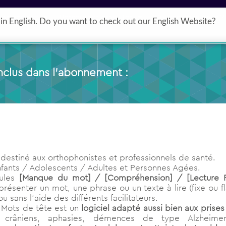
Formations
Ressources gratuites
Qui sommes nous ?
in English. Do you want to check out our English Website?
inclus dans l’abonnement :
l destiné aux orthophonistes et professionnels de santé.
Enfants / Adolescents / Adultes et Personnes Agées.
ules
[Manque du mot] / [Compréhension] / [Lecture Fl
ésenter un mot, une phrase ou un texte à lire (fixe ou fl
 sans l’aide des différents facilitateurs.
s Mots de tête est un
logiciel adapté aussi bien aux prise
s crâniens, aphasies, démences de type Alzheime