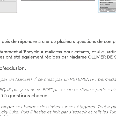
exte puis de répondre à une ou plusieurs questions de comp
amment «L’Encyclo à malices» pour enfants, et «Le jardin 
extes ont été également rédigés par Madame OLLIVIER DE
d’exclusion.
est pas un ALIMENT / ce n’est pas un VETEMENT» : bermud
IQUE pas / ça ne se BOIT pas» : clou – divan – perle – ci
à 10 questions chacun.
e ranger ses bandes dessinées sur ses étagères. Tout à gauch
y Luke. Puis il hésite et finit par s’asseoir et relit les T