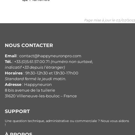
Page mise à jour le 03/07/2023
NOUS CONTACTER
Email
: contact@happyneuronpro.com
Tél.
: +33.(0)5.61.57.00.71
(numéro non surtaxé,
indicatif +33 depuis l’étranger)
Horaires
: 9h30-12h30 et 13h30-17h00
Standard fermé le jeudi matin.
Adresse
: Happyneuron
8 bis avenue de la tuilerie
31620 Villeneuve-les-bouloc – France
SUPPORT
Une question technique, administrative ou commerciale ? Nous vous aidons
!
À PROPOS