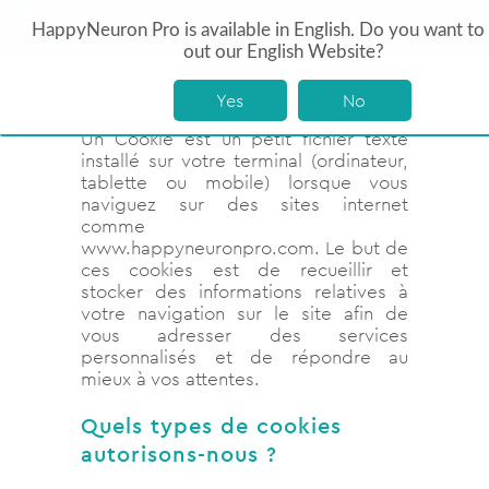
HappyNeuron Pro is available in English. Do you want to
out our English Website?
Qu’est-ce qu’un cookie ?
Yes
No
Un Cookie est un petit fichier texte
installé sur votre terminal (ordinateur,
tablette ou mobile) lorsque vous
naviguez sur des sites internet
comme
www.happyneuronpro.com. Le but de
ces cookies est de recueillir et
stocker des informations relatives à
votre navigation sur le site afin de
vous adresser des services
personnalisés et de répondre au
mieux à vos attentes.
Quels types de cookies
autorisons-nous ?