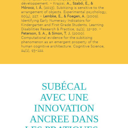
développement. – Krajcsi,
A., Szabó, E., &
Mórocz, I. Á.
(2013). Subitizing is sensitive to the
arrangement of objects. Experimental psychology,
60(4), 227. –
Lembke, E., & Foegen, A.
(2009).
Identifying Early Numeracy Indicators for
Kindergarten and First‐Grade Students. Learning
Disabilities Research & Practice, 24(1), 12-20. –
Peterson, S. A., & Simon, T. J.
(2000).
Computational evidence for the subitizing
phenomenon as an emergent property of the
human cognitive architecture. Cognitive Science,
24(1), 93-122.
SUBÉCAL
AVEC UNE
INNOVATION
ANCREE DANS