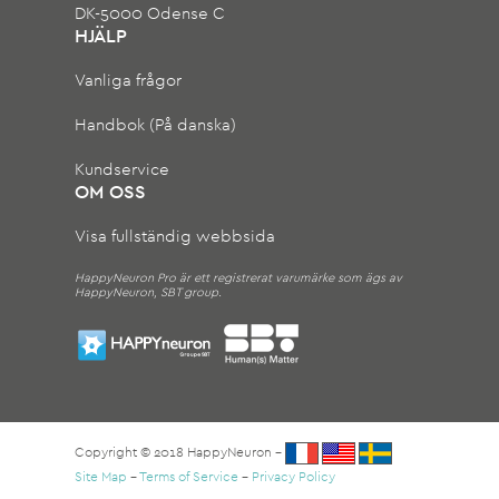
DK-5000 Odense C
HJÄLP
Vanliga frågor
Handbok (På danska)
Kundservice
OM OSS
Visa fullständig webbsida
HappyNeuron Pro är ett registrerat varumärke som ägs av
HappyNeuron, SBT group.
Copyright © 2018 HappyNeuron –
Site Map
–
Terms of Service
–
Privacy Policy