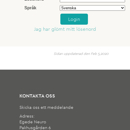
Språk
Login
Jag har glömt mitt lösenord
Sidan uppdaterad den Feb 5,2020
KONTAKTA OSS
Skicka oss ett meddelande
Adress:
Egede Neuro
Pakhusgården 6