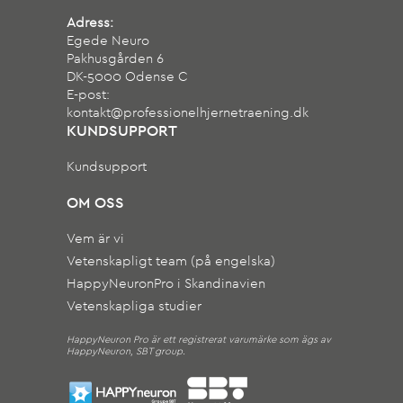
Adress:
Egede Neuro
Pakhusgården 6
DK-5000 Odense C
E-post:
kontakt@professionelhjernetraening.dk
KUNDSUPPORT
Kundsupport
OM OSS
Vem är vi
Vetenskapligt team (på engelska)
HappyNeuronPro i Skandinavien
Vetenskapliga studier
HappyNeuron Pro är ett registrerat varumärke som ägs av
HappyNeuron, SBT group.