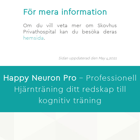
För mera information
Om du vill veta mer om Skovhus
Privathospital kan du besöka deras
hemsida
.
Sidan uppdaterad den May 4,2021
Happy Neuron Pro
– Professionell
Hjärnträning ditt redskap till
kognitiv träning