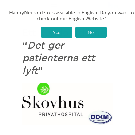
HappyNeuron Pro is available in English. Do you want to
check out our English Website?
Ett kundomdöme:
Yes
No
“
Det ger
patienterna ett
lyft
”