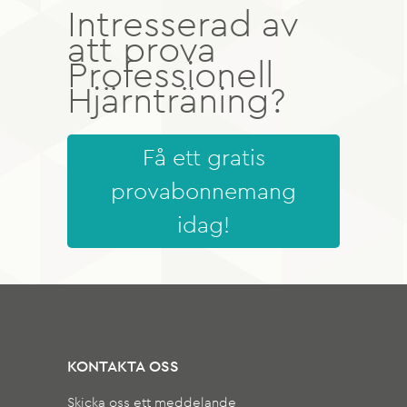
Intresserad av
att prova
Professionell
Hjärnträning?
Få ett gratis
provabonnemang
idag!
KONTAKTA OSS
Skicka oss ett meddelande