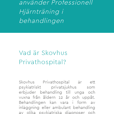
använder Professionell
Hjärnträning i
behandlingen
Vad är Skovhus
Privathospital?
Skovhus Privathospital är ett
psykiatriskt privatsjukhus som
erbjuder behandling till unga och
vuxna från åldern 12 år och uppåt.
Behandlingen kan vara i form av
inläggning eller ambulant behandling
av olika psykiatriska diagnoser och