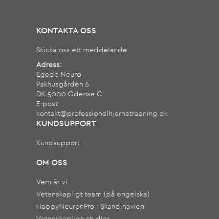
KONTAKTA OSS
Skicka oss ett meddelande
Adress:
Egede Neuro
Pakhusgården 6
DK-5000 Odense C
E-post:
kontakt@professionelhjernetraening.dk
KUNDSUPPORT
Kundsupport
OM OSS
Vem är vi
Vetenskapligt team (på engelska)
HappyNeuronPro i Skandinavien
Vetenskapliga studier