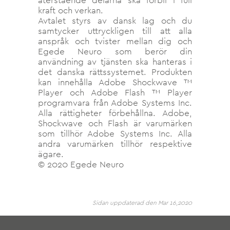
återstående delarna ska förbli i full
kraft och verkan.
Avtalet styrs av dansk lag och du
samtycker uttryckligen till att alla
anspråk och tvister mellan dig och
Egede Neuro som berör din
användning av tjänsten ska hanteras i
det danska rättssystemet. Produkten
kan innehålla Adobe Shockwave ™
Player och Adobe Flash ™ Player
programvara från Adobe Systems Inc.
Alla rättigheter förbehållna. Adobe,
Shockwave och Flash är varumärken
som tillhör Adobe Systems Inc. Alla
andra varumärken tillhör respektive
ägare.
© 2020 Egede Neuro
Sidan uppdaterad den Mar 16,2020