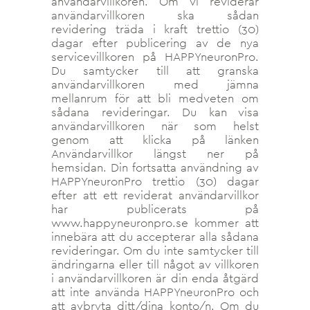
användarvillkoren. Om vi ​​reviderar
användarvillkoren ska sådan
revidering träda i kraft trettio (30)
dagar efter publicering av de nya
servicevillkoren på HAPPYneuronPro.
Du samtycker till att granska
användarvillkoren med jämna
mellanrum för att bli medveten om
sådana revideringar. Du kan visa
användarvillkoren när som helst
genom att klicka på länken
Användarvillkor längst ner på
hemsidan. Din fortsatta användning av
HAPPYneuronPro trettio (30) dagar
efter att ett reviderat användarvillkor
har publicerats på
www.happyneuronpro.se kommer att
innebära att du accepterar alla sådana
revideringar. Om du inte samtycker till
ändringarna eller till något av villkoren
i användarvillkoren är din enda åtgärd
att inte använda HAPPYneuronPro och
att avbryta ditt/dina konto/n. Om du