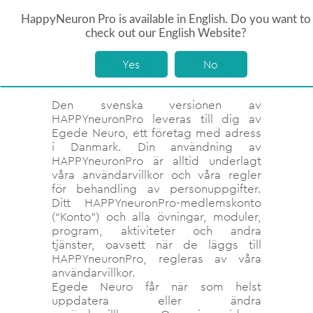
HappyNeuron Pro is available in English. Do you want to
check out our English Website?
Användarvillkor
Yes
No
Den svenska versionen av
HAPPYneuronPro leveras till dig av
Egede Neuro, ett företag med adress
i Danmark. Din användning av
HAPPYneuronPro är alltid underlagt
våra användarvillkor och våra regler
för behandling av personuppgifter.
Ditt HAPPYneuronPro-medlemskonto
(“Konto”) och alla övningar, moduler,
program, aktiviteter och andra
tjänster, oavsett när de läggs till
HAPPYneuronPro, regleras av våra
användarvillkor.
Egede Neuro får när som helst
uppdatera eller ändra