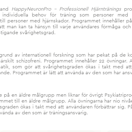
bland
HappyNeuronPro – Professionell Hjärntränings
pro
 individuella behov för träning som personer med o
ill personer med hjärnskador. Programmet innehåller på
å att man kan ta hänsyn till varje användares förmåga oc
tigande svårighetsgrad.
rund av internationell forskning som har pekat på de k
rskilt schizofreni. Programmet innehåller 22 övningar. 
ik, som gör att svårighetsgraden ökas i takt med att 
ande. Programmet är lätt att använda av den som har ansva
 på en äldre målgrupp men liknar för övrigt Psykiatripr
rammet till en äldre målgrupp. Alla övningarna har nio ni
graden ökas i takt med att användaren förbättrar sig. På 
vända av den som är träningsansvarig.