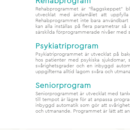
Rehabprogram
Rehabprogrammet är ”flaggskeppet” 
utvecklat med ändamålet att uppfylla
Rehabprogrammet inte bara användbart t
kan alla inställas på flera parametrar s
särskilda förprogrammerade nivåer med s
Psykiatriprogram
Psykiatriprogrammet är utvecklat på bakg
hos patienter med psykiska sjukdomar, sä
svårighetsgrader och en inbyggd automat
uppgifterna alltid lagom svåra och utman
Seniorprogram
Seniorprogrammet är utvecklat med tanke
till tempot är lägre för at anpassa prog
inbyggd automatik som gör att svårighets
och utmanande. Programmet är lätt att an