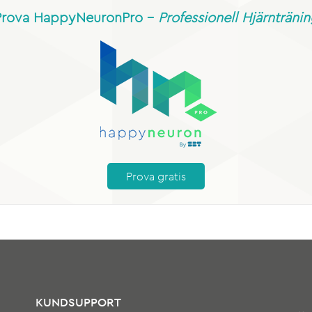
Prova HappyNeuronPro –
Professionell Hjärnträni
Prova gratis
KUNDSUPPORT