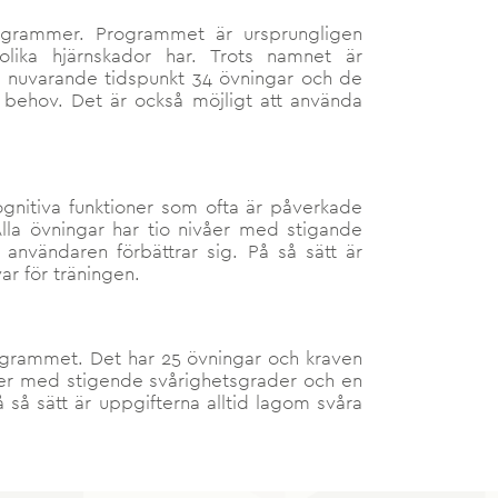
grammer. Programmet är ursprungligen
lika hjärnskador har. Trots namnet är
 nuvarande tidspunkt 34 övningar och de
h behov. Det är också möjligt att använda
ognitiva funktioner som ofta är påverkade
Alla övningar har tio nivåer med stigande
användaren förbättrar sig. På så sätt är
r för träningen.
ogrammet. Det har 25 övningar och kraven
våer med stigende svårighetsgrader och en
så sätt är uppgifterna alltid lagom svåra