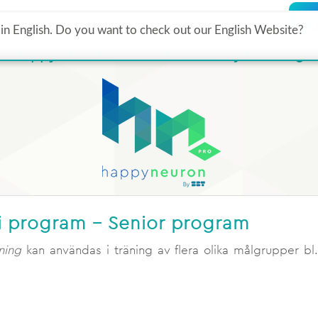
SKRIVNING
PRISER
FORSKNING
FAQ
P
in English. Do you want to check out our English Website?
HappyNeuronPro –
Professionell Hjärnträning
i program – Senior program
ning
kan användas i träning av flera olika målgrupper bl.