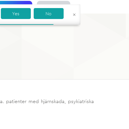
ROVA GRATIS
LOGGA IN
Yes
No
a. patienter med hjärnskada, psykiatriska