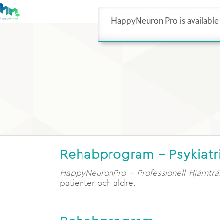
ÖVERSIKT
OM OSS
BE
HappyNeuron Pro is available 
Rehabprogram – Psykiatr
HappyNeuronPro – Professionell Hjärnträ
patienter och äldre.