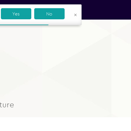
Boutique
Se connecter
Yes
No
ture