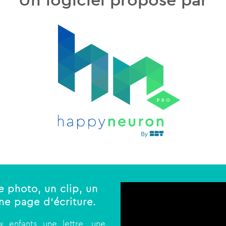
 photo, un clip, un
ne page d’écriture.
x enfants une lettre, une