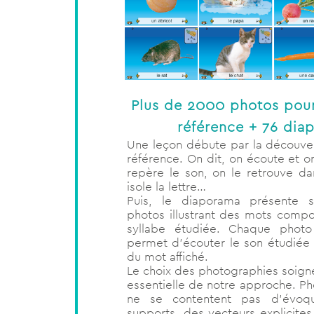
Plus de 2000 photos pou
référence + 76 dia
Une leçon débute par la découve
référence. On dit, on écoute et o
repère le son, on le retrouve da
isole la lettre…
Puis, le diaporama présente 
photos illustrant des mots compor
syllabe étudiée. Chaque photo
permet d’écouter le son étudiée a
du mot affiché.
Le choix des photographies soign
essentielle de notre approche. P
ne se contentent pas d’évoq
supports, des vecteurs explicite