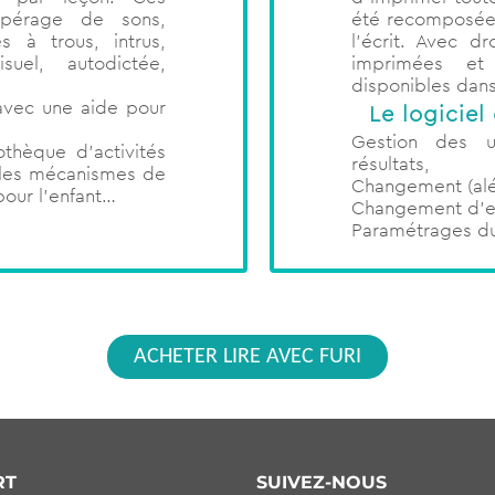
été recomposées 
repérage de sons,
l’écrit. Avec d
s à trous, intrus,
imprimées et
suel, autodictée,
disponibles dans 
avec une aide pour
Le logiciel
Gestion des ut
othèque d’activités
résultats,
 les mécanismes de
Changement (alé
pour l’enfant…
Changement d’e
Paramétrages d
ACHETER LIRE AVEC FURI
RT
SUIVEZ-NOUS