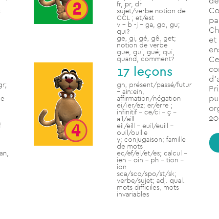
de
fr, pr, dr
Co
t –
sujet/verbe notion de
CCL ; et/est
pa
v – b -j – ga, go, gu;
Ch
qui?
ge, gi, gé, gê, get;
et
notion de verbe
en
gue, gui, gué; qui,
Ce
quand, comment?
17 leçons
co
d’
gr;
gn, présent/passé/futur
Pr
– ain:ein,
pu
de
affirmation/négation
ei/ier/ez; er/erre ;
or
infinitif – ce/ci – ç –
20
ail/aill
f
eil/eill – euil/euill –
ouil/ouille
y; conjugaison; famille
de mots
an,
ec/ef/el/et/es; calcul –
ien – oin – ph – tion –
ion
sca/sco/spo/st/sk;
verbe/sujet; adj. qual.
mots difficiles, mots
invariables