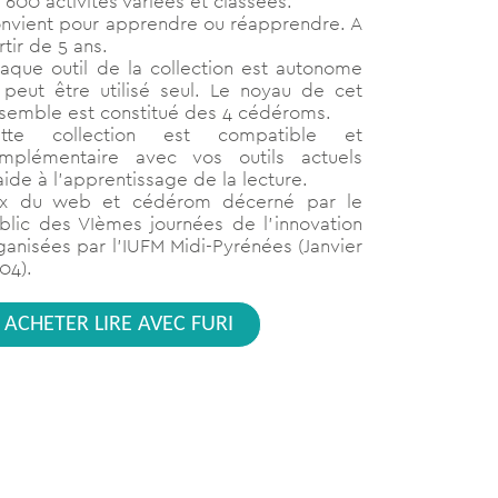
 600 activités variées et classées.
nvient pour apprendre ou réapprendre. A
rtir de 5 ans.
aque outil de la collection est autonome
 peut être utilisé seul. Le noyau de cet
semble est constitué des 4 cédéroms.
tte collection est compatible et
mplémentaire avec vos outils actuels
aide à l’apprentissage de la lecture.
ix du web et cédérom décerné par le
blic des VIèmes journées de l’innovation
ganisées par l’IUFM Midi-Pyrénées (Janvier
04).
ACHETER LIRE AVEC FURI