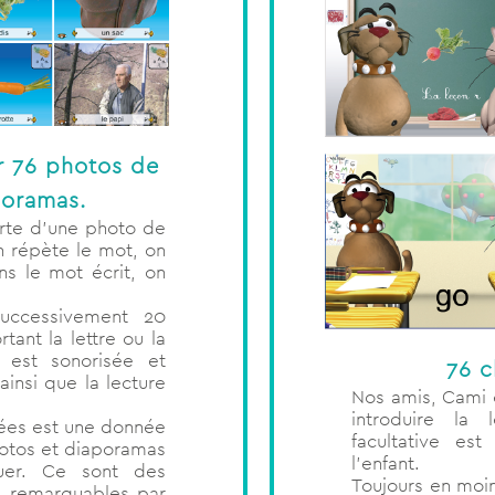
r 76 photos de
poramas.
rte d’une photo de
n répète le mot, on
ns le mot écrit, on
successivement 20
tant la lettre ou la
 est sonorisée et
76 c
insi que la lecture
Nos amis, Cami e
introduire la
ées est une donnée
facultative es
hotos et diaporamas
l’enfant.
uer. Ce sont des
Toujours en moi
s, remarquables par