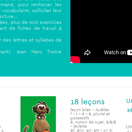
maire, pour renforcer les
vocabulaire, solliciter leur
lecture…
sées, plus de 600 exercices
ant de fiches de travail à
 des lettres et syllabes de
nant), Jean Marc Traitre
18 leçons
U
s
leçon bilan – ils/elles
f – t – é – è, pluriel et
possessifs
ê, notion de sujet, é/è/ê
Un
u
– et/ette
 s,
ell, enn, err, ett – cr, tr,