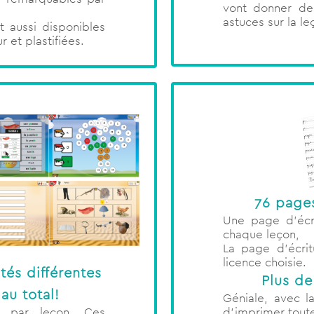
vont donner des
astuces sur la le
 aussi disponibles
 et plastifiées.
76 pages
Une page d’écri
chaque leçon,
La page d’écrit
licence choisie.
tés différentes
Plus de
au total!
Géniale, avec la
d’imprimer toute
n par leçon. Ces