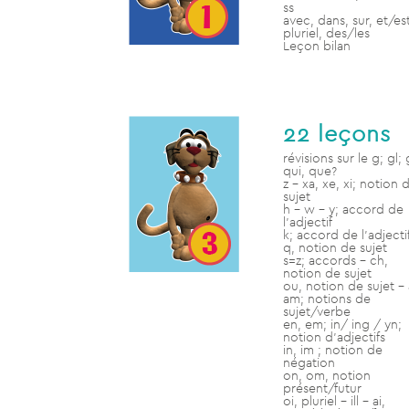
ss
avec, dans, sur, et/es
pluriel, des/les
Leçon bilan
22 leçons
révisions sur le g; gl; 
qui, que?
z – xa, xe, xi; notion 
sujet
h – w – y; accord de
l’adjectif
k; accord de l’adjecti
q, notion de sujet
s=z; accords – ch,
notion de sujet
ou, notion de sujet – 
am; notions de
sujet/verbe
en, em; in/ ing / yn;
notion d’adjectifs
in, im ; notion de
négation
on, om, notion
présent/futur
oi, pluriel – ill – ai,