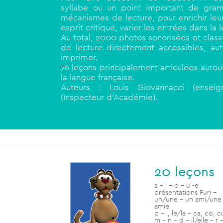
syllabe ou un point important de gram
mécanismes de lecture, pour enrichir leur 
esprit critique, varier les entrées dans la 
Au total, 2000 photos sonorisées et clas
de lecture directement accessibles, aut
imprimer.
76 leçons principalement articulées autour
la langue française.
Auteurs : Louis Giovannacci (enseig
(Inspecteur d’Académie).
20 leçons
a – i – o – u -e
présentations Furi –
un/une – un ami/une
amie
p – l, le/la – ca, co, c
m – n – d – il/elle – r –