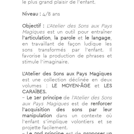
le plus grand plaisir de l’enfant.
Niveau :
4/8 ans
Objectif :
L’Atelier des Sons aux Pays
Magiques
est un outil pour entraîner
l’articulation
,
la parole
et
le langage
,
en travaillant de façon ludique les
sons transformés par l’enfant. Il
favorise la production de phrases et
stimule l’imaginaire.
L’Atelier des Sons aux Pays Magiques
est une collection déclinée en deux
volumes :
LE MOYEN-ÂGE
et
LES
CARAÏBES.
–
Le 1er principe
de
l’Atelier des Sons
aux Pays Magiques
est de
renforcer
l’acquisition des sons par leur
manipulation
dans un contexte où
l’enfant s’implique volontiers et se
projette facilement.
–
Le 2nd principe
est de
proposer un