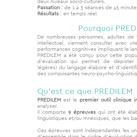
deux niveaux socio-culturels.
Passation
: de 1 à 3 séances de 45 minute
Résultats
: en temps réel.
Pourquoi PRED
De nombreuses personnes, adultes de 
intellectuel, viennent consulter avec un
performances cognitives impliquant le la
PREDILEM a été conçu pour cette populat
d’évaluation qui permet de dépister
légères) du langage élaboré et d’identif
des composantes neuro-psycho-linguistiq
Qu’est ce que PREDILEM ? 
PREDILEM
est le
premier outil clinique i
analyser.
Il comporte
9 épreuves
qui ont été élab
linguistiques et/ou mnésiques, que les ba
Ces épreuves sont indépendantes les unes
d’ensemble dans le cadre d’évaluation de 