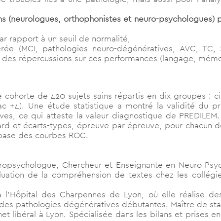
ns (neurologues, orthophonistes et neuro-psychologues) po
ar rapport à un seuil de normalité,
rée (MCI, pathologies neuro-dégénératives, AVC, TC, SE
t des répercussions sur ces performances (langage, mémoi
 cohorte de 420 sujets sains répartis en dix groupes : c
c +4). Une étude statistique a montré la validité du prot
es, ce qui atteste la valeur diagnostique de PREDILEM. Le
rd et écarts-types, épreuve par épreuve, pour chacun d
 base des courbes ROC.
ropsychologue, Chercheur et Enseignante en Neuro-Psyc
luation de la compréhension de textes chez les collégie
 l’Hôpital des Charpennes de Lyon, où elle réalise des
s des pathologies dégénératives débutantes. Maître de st
et libéral à Lyon. Spécialisée dans les bilans et prises 