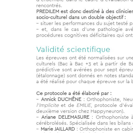
rencontrés.
PREDILEM est donc destiné à des clinicie
socio-culturel dans un double objectif :
– situer les performances du sujet testé p
– et, dans le cas d’une pathologie avé
procédures cognitives déficitaires qui on
Validité scientifique
Les épreuves ont été normalisées sur une
culturels (Bac à Bac +3 et à partir de Ba
prédictive sont avérées pour sept épreuv
(étalonnage) sont donnés en notes standa
a été réalisé pour chaque épreuve sur la
Ce protocole a été élaboré par :
–
Annick DUCHÊNE
: Orthophoniste, Neu
l’Implicite
et de
EMILIE
, protocole d’éva
deuxième version chez Happyneuron).
–
Ariane DELEMASURE
: Orthophoniste à
cérébrolésés. Spécialisée dans les bilan
–
Marie JAILLARD
: Orthophoniste en cabin