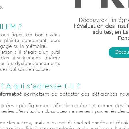
s.
Découvrez l’intégra
ILEM ?
l’
évaluation des insuf
adultes, en L
tous âges, de bon niveau
Fonc
e plainte concernant leurs
ngage ou la mémoire.
ion : il s’agit d’un outil
Découv
 des insuffisances (même
ier les dysfonctionnements
ues qui sont en cause.
A qui s’adresse-t-il ?
nformatisé
permettant de détecter des déficiences neuro
orées spécifiquement afin de repérer et cerner des in
tteries d’évaluation classiques ne mettent pas en évidenc
 des autres, mais elles ont été sélectionnées et réuni
troubles liés à une pathologie, mais aussi pour l’analys