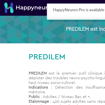
Pro
Evidence
HappyNeuron Pro is available 
PREDILEM est inc
PREDILEM
PREDILEM
est le premier outil clinique
dépister des troubles neuro-psycho-lingu
haut niveau socio-culturel.
Indications
: Détection des insuffisan
mémoire.
Public
: Adultes / Niveau Bac et +.
Etalonnage
: 420 sujets adultes sains rép