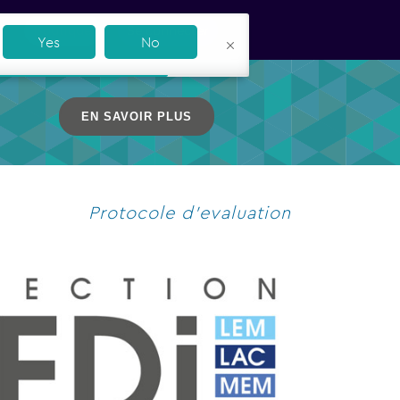
Boutique
Se connecter
Yes
No
EN SAVOIR PLUS
Protocole d’evaluation