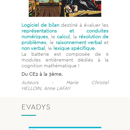
Logiciel de bilan
destiné à évaluer les
représentations et conduites
numériques
, le
calcul
, la
résolution de
problèmes
, le
raisonnement verbal
et
non verbal
, le
lexique spécifique
.
La batterie est composée de 6
modules entièrement dédiés à la
cognition mathématique !
Du CE2 à la 3ème.
Auteurs : Marie Christel
HELLOIN, Anne LAFAY
EVADYS