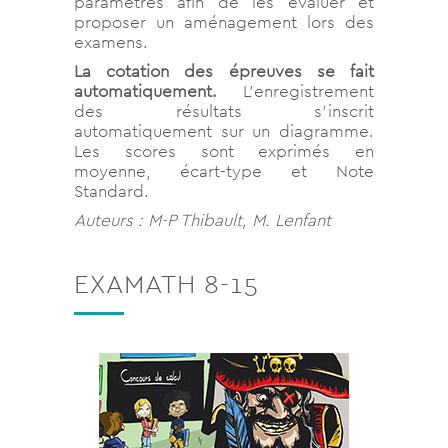
paramètres afin de les évaluer et
proposer un aménagement lors des
examens.
La cotation des épreuves se fait
automatiquement.
L’enregistrement
des résultats s’inscrit
automatiquement sur un diagramme.
Les scores sont exprimés en
moyenne, écart-type et Note
Standard.
Auteurs : M-P Thibault, M. Lenfant
EXAMATH 8-15