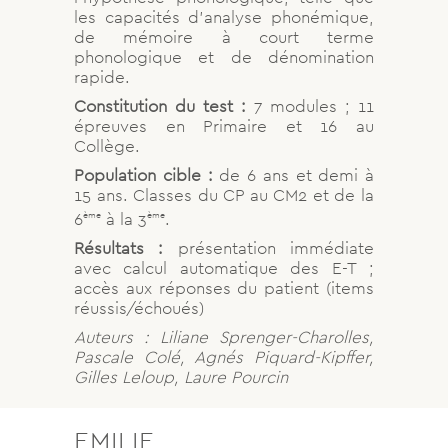
les capacités d’analyse phonémique,
de mémoire à court terme
phonologique et de dénomination
rapide.
Constitution du test :
7 modules ; 11
épreuves en Primaire et 16 au
Collège.
Population cible :
de 6 ans et demi à
15 ans. Classes du CP au CM2 et de la
6
à la 3
.
ème
ème
Résultats :
présentation immédiate
avec calcul automatique des E-T ;
accès aux réponses du patient (items
réussis/échoués)
Auteurs : Liliane Sprenger-Charolles,
Pascale Colé, Agnés Piquard-Kipffer,
Gilles Leloup, Laure Pourcin
EMILIE