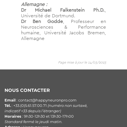
Allemagne :
Dr Michael Falkenstein Ph.D.
,
Université de Dortmund.
Dr Ben Godde
, Professeur en
Neurosciences & Performance
humaine, Université Jacobs Bremen,
Allemagne
Page mise à jour le 14/03/2023
NOUS CONTACTER
Email
: contact@happyneuronpro.com
Tél.
: +33.(0)5.61.57.00.71
(numéro non surtaxé,
indicatif +33 depuis l’étranger)
Horaires
: 9h30-12h30 et 13h30-17h00
Standard fermé le jeudi matin.