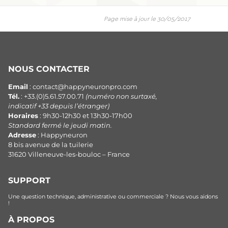
Page mise à jour le 30/05/2017
NOUS CONTACTER
Email
: contact@happyneuronpro.com
Tél.
: +33.(0)5.61.57.00.71
(numéro non surtaxé,
indicatif +33 depuis l’étranger)
Horaires
: 9h30-12h30 et 13h30-17h00
Standard fermé le jeudi matin.
Adresse
: Happyneuron
8 bis avenue de la tuilerie
31620 Villeneuve-les-bouloc – France
SUPPORT
Une question technique, administrative ou commerciale ? Nous vous aidons
!
À PROPOS