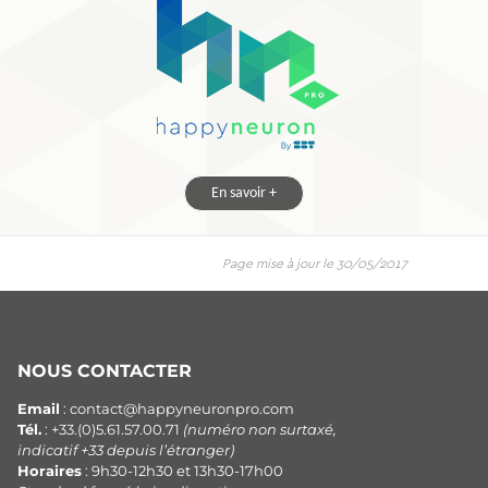
En savoir +
Page mise à jour le 30/05/2017
NOUS CONTACTER
Email
: contact@happyneuronpro.com
Tél.
: +33.(0)5.61.57.00.71
(numéro non surtaxé,
indicatif +33 depuis l’étranger)
Horaires
: 9h30-12h30 et 13h30-17h00