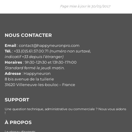
Page mise à jour le 30/05/2017
NOUS CONTACTER
Email
: contact@happyneuronpro.com
Tél.
: +33.(0)5.61.57.00.71
(numéro non surtaxé,
indicatif +33 depuis l’étranger)
Horaires
: 9h30-12h30 et 13h30-17h00
Standard fermé le jeudi matin.
Adresse
: Happyneuron
8 bis avenue de la tuilerie
31620 Villeneuve-les-bouloc – France
SUPPORT
Une question technique, administrative ou commerciale ? Nous vous aidons
!
À PROPOS
Le réseau d'experts