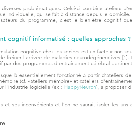
 diverses problématiques. Celui-ci combine ateliers d’
ue individuelle, qui se fait à distance depuis le domicile.
lisateurs du programme, c’est le bien-être cognitif q
t cognitif informatisé : quelles approches ?
imulation cognitive chez les seniors est un facteur non s
de freiner l’arrivée de maladies neurodégénératives [1].
f par des programmes d’entraînement cérébral pertinent
usque là essentiellement fonctionné à partir d’ateliers d
émoire (cf. «ateliers mémoire» et «ateliers d’entraînemen
 l’industrie logicielle (ex :
HappyNeuron
), à proposer d
 ses inconvénients et l’on ne saurait isoler les uns de
re