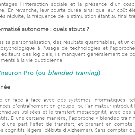
tages l’interaction sociale et la présence d’un coa
enne. En revanche, leur courte durée ainsi que leur coût él
 très réduite, la fréquence de la stimulation étant au final trè
ormatisé autonome : quels atouts ?
sa personnalisation, des résultats quantifiables, et un c
e psychologique à l’usage de technologies et l’approche
es éditeurs des logiciels, ils manquent généralement de co
ments à la vie quotidienne.
Yneuron Pro (ou
blended training
)
inée
 en face à face avec des systèmes informatiques, tell
ces d’entraînement en groupe, où l’animateur introduit l
hniques utilisées et le transfert métacognitif, avec de
fs. D’une certaine manière, l’approche « blended training
une part l’effet de transfert, et prenant en compte l
es cognitifs légers, débuts d’Alzheimer). Sans compter q