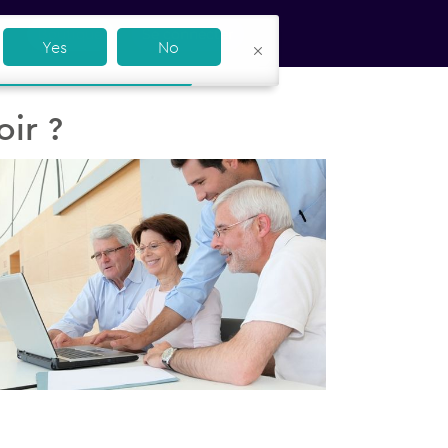
Boutique
Se connecter
Yes
No
oir ?