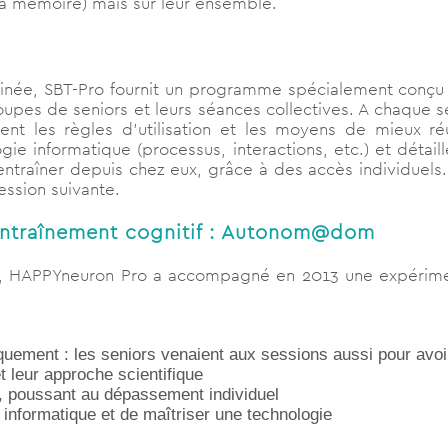
la mémoire) mais sur leur ensemble.
née, SBT-Pro fournit un programme spécialement conçu 
upes de seniors et leurs séances collectives. A chaque
ent les règles d’utilisation et les moyens de mieux réu
ie informatique (processus, interactions, etc.) et détail
’entraîner depuis chez eux, grâce à des accès individuels.
ession suivante.
entraînement cognitif : Autonom@dom
re, HAPPYneuron Pro a accompagné en 2013 une expérim
iquement : les seniors venaient aux sessions aussi pour avo
et leur approche scientifique
es, poussant au dépassement individuel
u informatique et de maîtriser une technologie