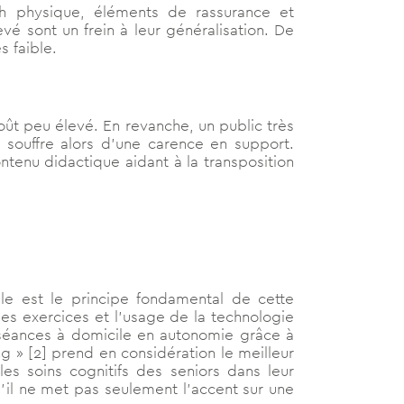
ch physique, éléments de rassurance et
evé sont un frein à leur généralisation. De
s faible.
oût peu élevé. En revanche, un public très
 souffre alors d’une carence en support.
ntenu didactique aidant à la transposition
e est le principe fondamental de cette
es exercices et l’usage de la technologie
s séances à domicile en autonomie grâce à
 » [2] prend en considération le meilleur
es soins cognitifs des seniors dans leur
u’il ne met pas seulement l’accent sur une