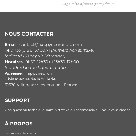
Page mise à jour le 30/05/2017
NOUS CONTACTER
Email
: contact@happyneuronpro.com
Tél.
: +33.(0)5.61.57.00.71
(numéro non surtaxé,
indicatif +33 depuis l’étranger)
Horaires
: 9h30-12h30 et 13h30-17h00
Standard fermé le jeudi matin.
Adresse
: Happyneuron
8 bis avenue de la tuilerie
31620 Villeneuve-les-bouloc – France
SUPPORT
Une question technique, administrative ou commerciale ? Nous vous aidons
!
À PROPOS
Le réseau d'experts